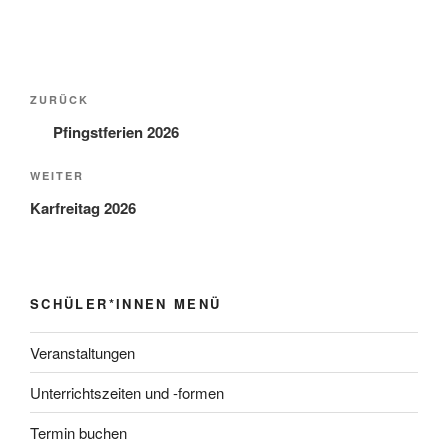
Beitragsnavigation
Vorheriger
ZURÜCK
Beitrag
Pfingstferien 2026
Nächster
WEITER
Beitrag
Karfreitag 2026
SCHÜLER*INNEN MENÜ
Veranstaltungen
Unterrichtszeiten und -formen
Termin buchen